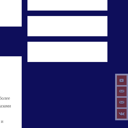
более
разами
 и