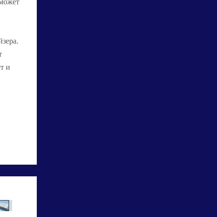
 может
йзера.
т
т и